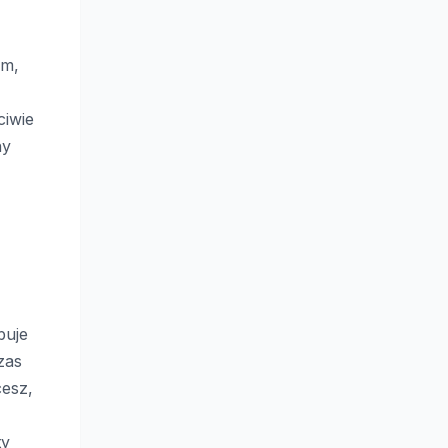
em,
ciwie
ny
buje
zas
cesz,
ty