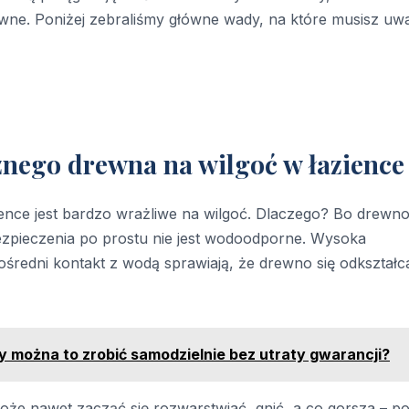
wne. Poniżej zebraliśmy główne wady, na które musisz uw
znego drewna na wilgoć w łazience
ence jest bardzo wrażliwe na wilgoć. Dlaczego? Bo drewno
ezpieczenia po prostu nie jest wodoodporne. Wysoka
średni kontakt z wodą sprawiają, że drewno się odkształc
można to zrobić samodzielnie bez utraty gwarancji?
może nawet zacząć się rozwarstwiać, gnić, a co gorsza – po