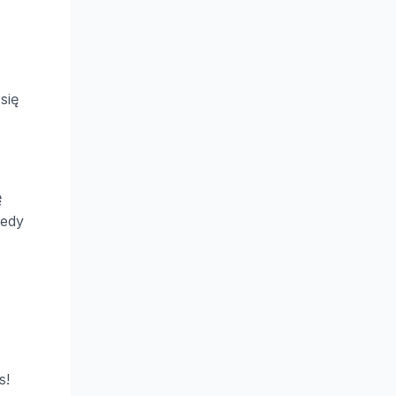
się
ę
tedy
s!