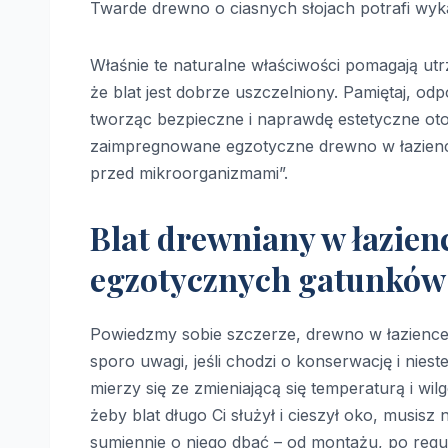
Twarde drewno o ciasnych słojach potrafi wyk
Właśnie te naturalne właściwości pomagają ut
że blat jest dobrze uszczelniony. Pamiętaj, od
tworząc bezpieczne i naprawdę estetyczne otoc
zaimpregnowane egzotyczne drewno w łazience t
przed mikroorganizmami”.
Blat drewniany w łazien
egzotycznych gatunków
Powiedzmy sobie szczerze, drewno w łazience 
sporo uwagi, jeśli chodzi o konserwację i niest
mierzy się ze zmieniającą się temperaturą i wil
żeby blat długo Ci służył i cieszył oko, mus
sumiennie o niego dbać – od montażu, po regula