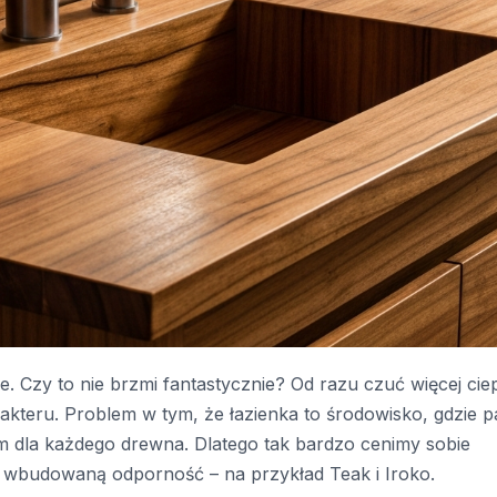
e. Czy to nie brzmi fantastycznie? Od razu czuć więcej ciep
akteru. Problem w tym, że łazienka to środowisko, gdzie p
m dla każdego drewna. Dlatego tak bardzo cenimy sobie
ją wbudowaną odporność – na przykład Teak i Iroko.