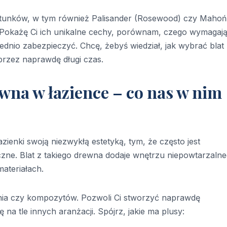
gatunków, w tym również Palisander (Rosewood) czy Mahoń
ą? Pokażę Ci ich unikalne cechy, porównam, czego wymagaj
iednio zabezpieczyć. Chcę, żebyś wiedział, jak wybrać blat
 przez naprawdę długi czas.
wna w łazience – co nas w nim
ienki swoją niezwykłą estetyką, tym, że często jest
iczne. Blat z takiego drewna dodaje wnętrzu niepowtarzaln
materiałach.
enia czy kompozytów. Pozwoli Ci stworzyć naprawdę
na tle innych aranżacji. Spójrz, jakie ma plusy: