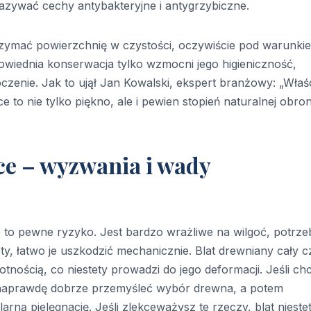
azywać cechy antybakteryjne i antygrzybiczne.
rzymać powierzchnię w czystości, oczywiście pod warunki
powiednia konserwacja tylko wzmocni jego higieniczność,
zenie. Jak to ujął Jan Kowalski, ekspert branżowy: „Właś
o nie tylko piękno, ale i pewien stopień naturalnej obro
ce – wyzwania i wady
to pewne ryzyko. Jest bardzo wrażliwe na wilgoć, potrze
ety, łatwo je uszkodzić mechanicznie. Blat drewniany cały c
gotnością, co niestety prowadzi do jego deformacji. Jeśli ch
isz naprawdę dobrze przemyśleć wybór drewna, a potem
rną pielęgnację. Jeśli zlekceważysz te rzeczy, blat nieste