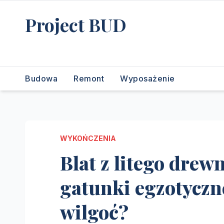
Skip
Project BUD
to
content
Bliżej do wymarzonego domu
Budowa
Remont
Wyposażenie
WYKOŃCZENIA
Blat z litego drewn
gatunki egzotyczne
wilgoć?