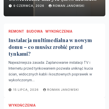
d tynkami?
szafą a 
PCA, 2026
ROMAN JANOWSKI
12 CZERW
REMONT
BUDOWA
WYKOŃCZENIA
Instalacja multimedialna w nowym
domu – co musisz zrobić przed
tynkami?
Najważniejsza zasada: Zaplanowanie instalacji TV i
Internetu przed tynkowaniem pozwala uniknąć kucia
ścian, widocznych kabli i kosztownych poprawek w
wykończonym…
15 LIPCA, 2026
ROMAN JANOWSKI
WYKOŃCZENIA