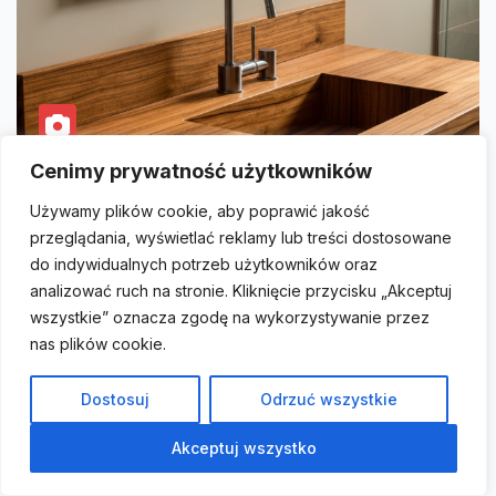
Cenimy prywatność użytkowników
Używamy plików cookie, aby poprawić jakość
WYKOŃCZENIA
przeglądania, wyświetlać reklamy lub treści dostosowane
Blat z litego drewna w łazience – jakie
do indywidualnych potrzeb użytkowników oraz
gatunki egzotyczne (teak, iroko)
analizować ruch na stronie. Kliknięcie przycisku „Akceptuj
wytrzymają wilgoć?
wszystkie” oznacza zgodę na wykorzystywanie przez
nas plików cookie.
Wyobraź sobie – blat z litego drewna w łazience. Czy to
nie brzmi fantastycznie? Od razu czuć więcej ciepła,
Dostosuj
Odrzuć wszystkie
luksusu,…
Akceptuj wszystko
12 MAJA, 2026
ROMAN JANOWSKI