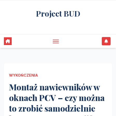
Skip
Project BUD
to
content
Bliżej do wymarzonego domu
WYKOŃCZENIA
Montaż nawiewników w
oknach PCV – czy można
to zrobić samodzielnie