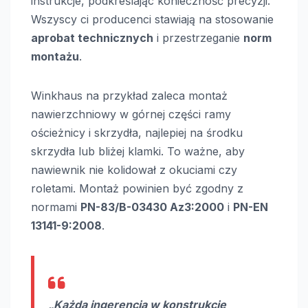
instrukcje, podkreślając konieczność precyzji.
Wszyscy ci producenci stawiają na stosowanie
aprobat technicznych
i przestrzeganie
norm
montażu
.
Winkhaus na przykład zaleca montaż
nawierzchniowy w górnej części ramy
ościeżnicy i skrzydła, najlepiej na środku
skrzydła lub bliżej klamki. To ważne, aby
nawiewnik nie kolidował z okuciami czy
roletami. Montaż powinien być zgodny z
normami
PN-83/B-03430 Az3:2000
i
PN-EN
13141-9:2008
.
„Każda ingerencja w konstrukcję