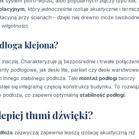
k system pióro-wpust, albo popularnych złączy typu klik.
zolacyjnym
, który jednocześnie izoluje akustycznie i termicz
latacyjną przy ścianach – dzięki niej drewno może swobodni
wilgotności.
dłoga klejona?
naczej. Charakteryzuje ją bezpośrednie i trwałe połączeni
nty podłogowe, jak deski lite, parkiet czy deski warstwowe
o innego stabilnego podłoża. Taki
montaż podłogi
tworzy
staje się integralną częścią konstrukcji budynku. To rozwią
go podłoża, co zapewni optymalną
stabilność podłogi
.
lepiej tłumi dźwięki?
dłoża
zazwyczaj zapewnia lepszą izolację akustyczną niż