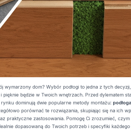
ój wymarzony dom? Wybór podłogi to jedna z tych decyzji,
 i pięknie będzie w Twoich wnętrzach. Przed dylematem sta
na rynku dominują dwie popularne metody montażu:
podłog
czegółowo porównać te rozwiązania, skupiając się na ich wp
az praktyczne zastosowania. Pomogę Ci zrozumieć, czym 
idealnie dopasowaną do Twoich potrzeb i specyfiki każdego