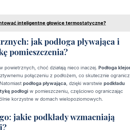
ntować inteligentne głowice termostatyczne?
znych: jak podłoga pływająca i
kę pomieszczenia?
 powietrznych, choć działają nieco inaczej.
Podłoga klejo
 i sztywnemu połączeniu z podłożem, co skutecznie ogranic
 Natomiast
podłoga pływająca
, dzięki warstwie
podkładu
tykę podłogi
w pomieszczeniu, częściowo ograniczając
ególnie korzystne w domach wielopoziomowych.
go: jakie podkłady wzmacniają
j?