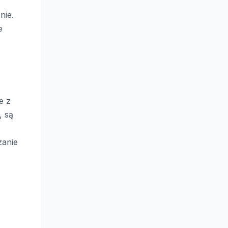
nie.
e
e z
, są
zanie