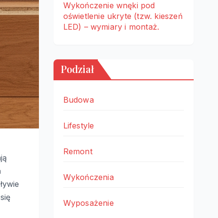
Wykończenie wnęki pod
oświetlenie ukryte (tzw. kieszeń
LED) – wymiary i montaż.
Podział
Budowa
Lifestyle
Remont
ją
a
Wykończenia
ływie
się
Wyposażenie