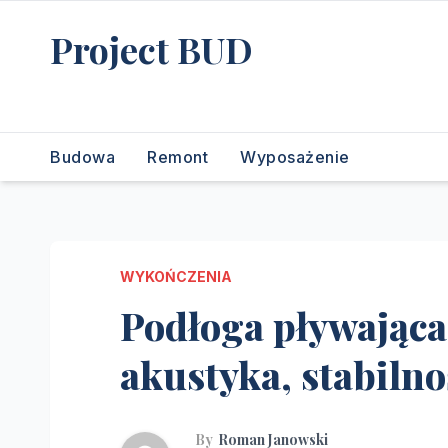
Skip
Project BUD
to
content
Bliżej do wymarzonego domu
Budowa
Remont
Wyposażenie
WYKOŃCZENIA
Podłoga pływająca 
akustyka, stabilnoś
By
Roman Janowski