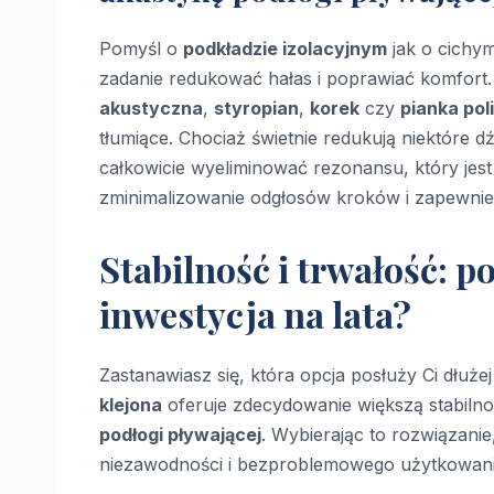
Pomyśl o
podkładzie izolacyjnym
jak o cichy
zadanie redukować hałas i poprawiać komfort. 
akustyczna
,
styropian
,
korek
czy
pianka pol
tłumiące. Chociaż świetnie redukują niektóre d
całkowicie wyeliminować rezonansu, który jest
zminimalizowanie odgłosów kroków i zapewnieni
Stabilność i trwałość: p
inwestycja na lata?
Zastanawiasz się, która opcja posłuży Ci dłuże
klejona
oferuje zdecydowanie większą stabilno
podłogi pływającej
. Wybierając to rozwiązanie
niezawodności i bezproblemowego użytkowani