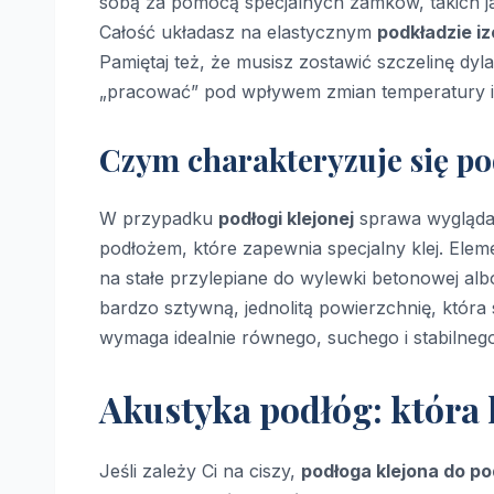
sobą za pomocą specjalnych zamków, takich ja
Całość układasz na elastycznym
podkładzie i
Pamiętaj też, że musisz zostawić szczelinę dy
„pracować” pod wpływem zmian temperatury i 
Czym charakteryzuje się po
W przypadku
podłogi klejonej
sprawa wygląda i
podłożem, które zapewnia specjalny klej. Eleme
na stałe przylepiane do wylewki betonowej alb
bardzo sztywną, jednolitą powierzchnię, która 
wymaga idealnie równego, suchego i stabilne
Akustyka podłóg: która 
Jeśli zależy Ci na ciszy,
podłoga klejona do po