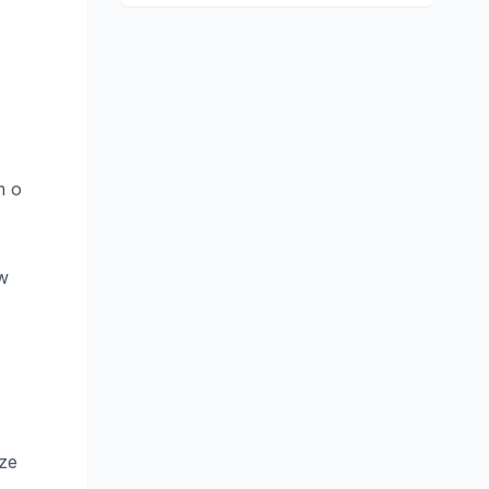
m o
w
ze