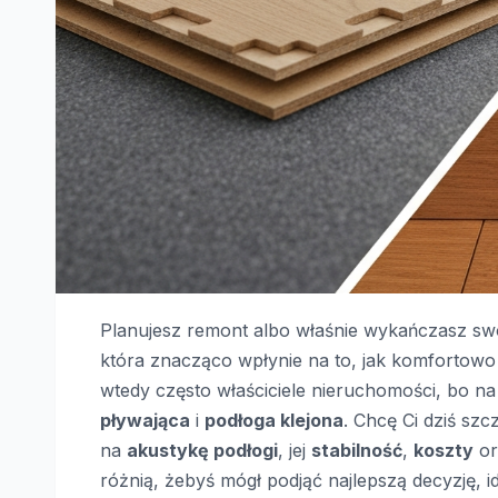
Planujesz remont albo właśnie wykańczasz sw
która znacząco wpłynie na to, jak komfortowo
wtedy często właściciele nieruchomości, bo 
pływająca
i
podłoga klejona
. Chcę Ci dziś sz
na
akustykę podłogi
, jej
stabilność
,
koszty
or
różnią, żebyś mógł podjąć najlepszą decyzję, 