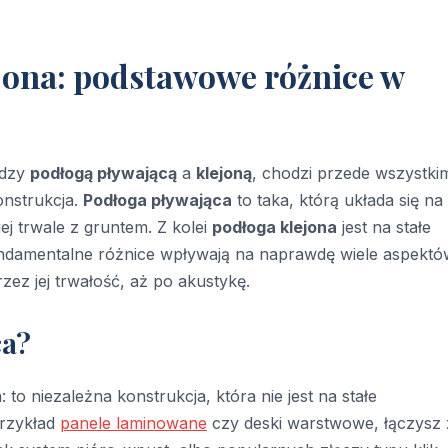
jona: podstawowe różnice w
ędzy
podłogą pływającą
a
klejoną
, chodzi przede wszystki
konstrukcja.
Podłoga pływająca
to taka, którą układa się na
ej trwale z gruntem. Z kolei
podłoga klejona
jest na stałe
ndamentalne różnice wpływają na naprawdę wiele aspektó
rzez jej trwałość, aż po akustykę.
ca?
: to niezależna konstrukcja, która nie jest na stałe
przykład
panele laminowane
czy deski warstwowe, łączysz 