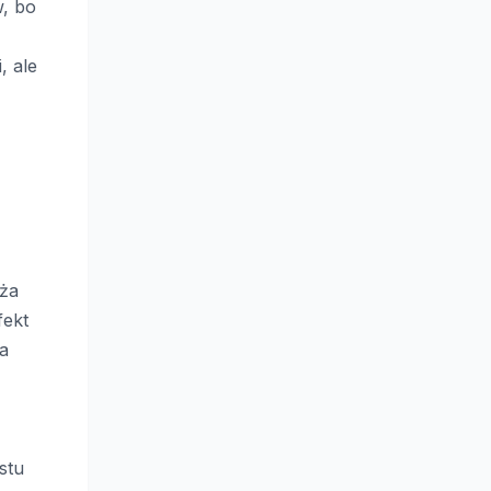
w, bo
, ale
oża
ekt
ia
stu