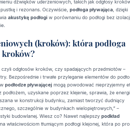
mieniu dźwięków uderzeniowych, takich jak odgłosy krokó
 pustkę i rezonans. Oczywiście,
podłoga pływająca
, dzięki
awia
akustykę podłogi
w porównaniu do podłogi bez izolacji
ie.
niowych (kroków): która podłoga
m kroków?
– czyli odgłosów kroków, czy spadających przedmiotów –
try. Bezpośrednie i trwałe przyleganie elementów do podł
e w
podłodze pływającej
mogą powodować nieprzyjemny ef
z podłożem, uzyskane poprzez klejenie, sprawia, że energ
szana w konstrukcji budynku, zamiast tworzyć dudniący
cznego, szczególnie w budynkach wielopiętrowych,” –
kustyki budowlanej. Wiesz co? Nawet najlepszy
podkład
a właściwościom tłumiącym podłogi klejonej, która po pro