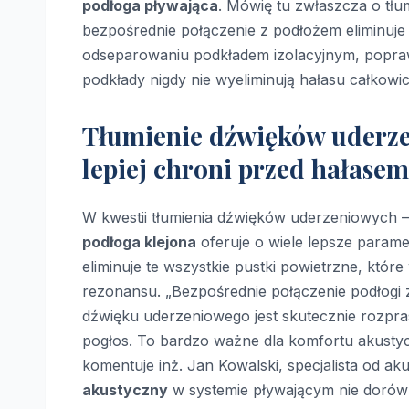
podłoga pływająca
. Mówię tu zwłaszcza o tłu
bezpośrednie połączenie z podłożem eliminuje
odseparowaniu podkładem izolacyjnym, popr
podkłady nigdy nie wyeliminują hałasu całkowic
Tłumienie dźwięków uderze
lepiej chroni przed hałase
W kwestii tłumienia dźwięków uderzeniowych 
podłoga klejona
oferuje o wiele lepsze parame
eliminuje te wszystkie pustki powietrzne, któr
rezonansu. „Bezpośrednie połączenie podłogi 
dźwięku uderzeniowego jest skutecznie rozpra
pogłos. To bardzo ważne dla komfortu akusty
komentuje inż. Jan Kowalski, specjalista od a
akustyczny
w systemie pływającym nie dorówn