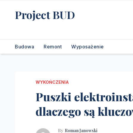
Skip
Project BUD
to
content
Bliżej do wymarzonego domu
Budowa
Remont
Wyposażenie
WYKOŃCZENIA
Puszki elektroinst
dlaczego są kluc
By
Roman Janowski