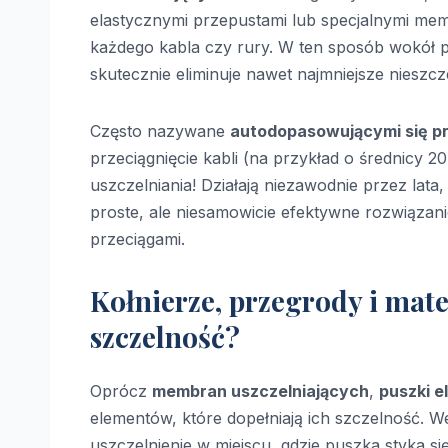
elastycznymi przepustami lub specjalnymi mem
każdego kabla czy rury. W ten sposób wokół 
skutecznie eliminuje nawet najmniejsze nieszcz
Często nazywane
autodopasowującymi się p
przeciągnięcie kabli (na przykład o średnicy 
uszczelniania! Działają niezawodnie przez lata
proste, ale niesamowicie efektywne rozwiązan
przeciągami.
Kołnierze, przegrody i mate
szczelność?
Oprócz
membran uszczelniających
,
puszki e
elementów, które dopełniają ich szczelność.
uszczelnienie w miejscu, gdzie puszka styka si