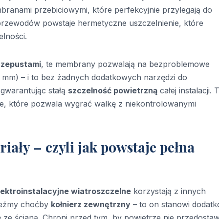
branami przebiciowymi, które perfekcyjnie przylegają do
przewodów powstaje hermetyczne uszczelnienie, które
elności.
rzepustami
, te membrany pozwalają na bezproblemowe
20 mm) – i to bez żadnych dodatkowych narzędzi do
, gwarantując stałą
szczelność powietrzną
całej instalacji. 
ie, które pozwala wygrać walkę z niekontrolowanymi
riały – czyli jak powstaje pełna
lektroinstalacyjne wiatroszczelne
korzystają z innych
 Weźmy choćby
kołnierz zewnętrzny
– to on stanowi dodat
ę ze ścianą. Chroni przed tym, by powietrze nie przedosta