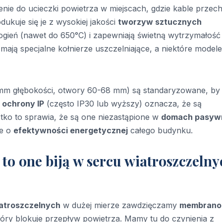
enie do ucieczki powietrza w miejscach, gdzie kable przec
dukuje się je z wysokiej jakości
tworzyw sztucznych
ogień (nawet do 650°C) i zapewniają świetną wytrzymałość
ają specjalne kołnierze uszczelniające, a niektóre modele
 mm głębokości, otwory 60-68 mm) są standaryzowane, by
 ochrony IP
(często IP30 lub wyższy) oznacza, że są
tko to sprawia, że są one niezastąpione w
domach pasyw
je o
efektywności energetycznej
całego budynku.
to one biją w sercu wiatroszczelny
iatroszczelnych
w dużej mierze zawdzięczamy
membran
który blokuje przepływ powietrza. Mamy tu do czynienia z