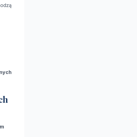
hodzą
nych
ch
om