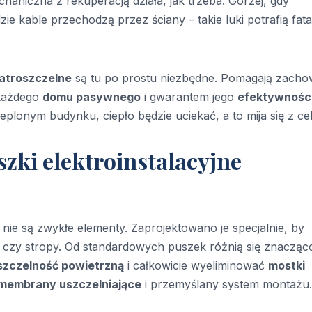
haniczna z rekuperacją działa, jak trzeba. Gorzej, gdy
zie kable przechodzą przez ściany – takie luki potrafią fata
iatroszczelne
są tu po prostu niezbędne. Pomagają zach
 każdego
domu pasywnego
i gwarantem jego
efektywnośc
cieplonym budynku, ciepło będzie uciekać, a to mija się z ce
uszki elektroinstalacyjne
 nie są zwykłe elementy. Zaprojektowano je specjalnie, by
czy stropy. Od standardowych puszek różnią się znacząco
szczelność powietrzną
i całkowicie wyeliminować
mostki
membrany uszczelniające
i przemyślany system montażu.