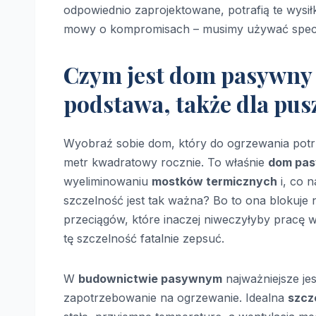
odpowiednio zaprojektowane, potrafią te wysi
mowy o kompromisach – musimy używać spec
Czym jest dom pasywny i
podstawa, także dla pus
Wyobraź sobie dom, który do ogrzewania potrz
metr kwadratowy rocznie. To właśnie
dom pa
wyeliminowaniu
mostków termicznych
i, co 
szczelność jest tak ważna? Bo to ona blokuje 
przeciągów, które inaczej niweczyłyby pracę we
tę szczelność fatalnie zepsuć.
W
budownictwie pasywnym
najważniejsze jes
zapotrzebowanie na ogrzewanie. Idealna
szcz