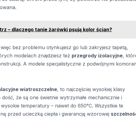
towana.
rz – dlaczego tanie żarówki psują kolor ścian?
, więc bez problemu otynkujesz go lub zakryjesz tapetą,
tórych modelach znajdziesz też
przegrody izolacyjne
, któr
konstrukcji. A modele specjalistyczne z podwójnymi komora
alacyjne wiatroszczelne
, to najczęściej wysokiej klasy
e dość, że są one świetnie wytrzymałe mechanicznie i
ą wysokie temperatury – nawet do 650°C. Wszystkie te
nę przed ucieczką ciepła i gwarancję wzorowej
szczelnoś