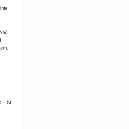
lnie
ować
i
lem.
 – tu