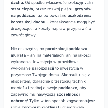
dachu
. Od spadku właściwości izolacyjnych i
strat ciepła
, przez rozwój pleśni i
grzybów
na poddaszu
, aż po poważne
uszkodzenia
konstrukcji dachu
– konsekwencje mogą być
druzgocące, a koszty napraw przyprawić o
zawrót głowy.
Nie oszczędzaj na
paroizolacji poddasza
murłata
– ani na materiałach, ani na jakości
wykonania. Inwestycja w prawidłowe
wykonanie
paroizolacji
to inwestycja w
przyszłość Twojego domu. Skonsultuj się z
ekspertem, dokładnie przestudiuj techniki
montażu i zadbaj o swoje
poddasze
, aby
zapewnić mu najwyższą
szczelność
i
ochronę
! Tylko w ten sposób zagwarantujesz
sobie
zdrowy mikroklimat
i długotrwałą