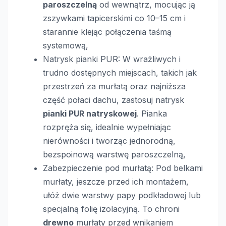
paroszczelną
od wewnątrz, mocując ją
zszywkami tapicerskimi co 10–15 cm i
starannie klejąc połączenia taśmą
systemową,
Natrysk pianki PUR: W wrażliwych i
trudno dostępnych miejscach, takich jak
przestrzeń za murłatą oraz najniższa
część połaci dachu, zastosuj natrysk
pianki PUR natryskowej
. Pianka
rozpręża się, idealnie wypełniając
nierówności i tworząc jednorodną,
bezspoinową warstwę paroszczelną,
Zabezpieczenie pod murłatą: Pod belkami
murłaty, jeszcze przed ich montażem,
ułóż dwie warstwy papy podkładowej lub
specjalną folię izolacyjną. To chroni
drewno
murłaty przed wnikaniem