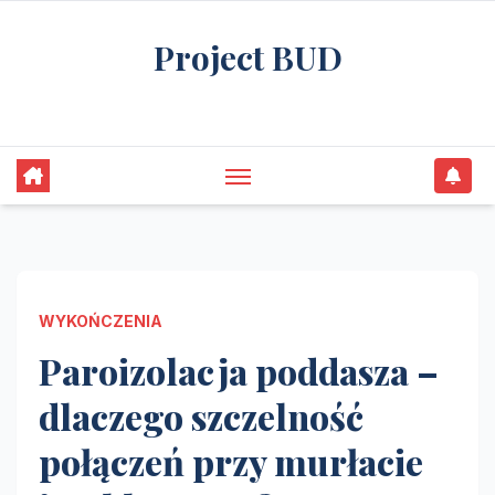
Skip
Project BUD
to
content
Bliżej do wymarzonego domu
WYKOŃCZENIA
Paroizolacja poddasza –
dlaczego szczelność
połączeń przy murłacie