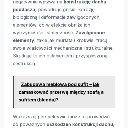
negatywnie wpływa na
konstrukcję dachu
poddasza
, powodując gnicie, korozję
biologiczną i deformacje zawilgoconych
elementów, co w efekcie obniża ich
wytrzymałość i stateczność.
Zawilgocone
elementy
, takie jak murłata i krokwie, tracą
swoje właściwości mechaniczne i strukturalne.
Skutkuje to ich osłabieniem i przyspieszoną
destrukcją.
Zabudowa meblowa pod sufit – jak
zamaskować przerwę między szafą a
sufitem (blenda)?
W dłuższej perspektywie może to prowadzić
do poważnych
uszkodzeń konstrukcji dachu
,