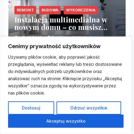
REMONT
BUDOWA
WYKOŃCZENIA
Instalacja multimedialna w
nowym domu – co musisz
zrobić przed tynkami?
LIP 15, 2026
ROMAN JANOWSKI
Cenimy prywatność użytkowników
Używamy plików cookie, aby poprawić jakość
przeglądania, wyświetlać reklamy lub treści dostosowane
do indywidualnych potrzeb użytkowników oraz
WYKOŃCZENIA
analizować ruch na stronie. Kliknięcie przycisku „Akceptuj
Zabudowa meblowa pod sufit
wszystkie” oznacza zgodę na wykorzystywanie przez
– jak zamaskować przerwę
nas plików cookie.
między szafą a sufitem
CZE 12, 2026
ROMAN JANOWSKI
(blenda)?
Dostosuj
Odrzuć wszystkie
Akceptuj wszystko