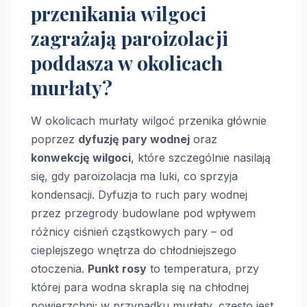
przenikania wilgoci
zagrażają paroizolacji
poddasza w okolicach
murłaty?
W okolicach murłaty wilgoć przenika głównie
poprzez
dyfuzję pary wodnej
oraz
konwekcję wilgoci
, które szczególnie nasilają
się, gdy paroizolacja ma luki, co sprzyja
kondensacji. Dyfuzja to ruch pary wodnej
przez przegrody budowlane pod wpływem
różnicy ciśnień cząstkowych pary – od
cieplejszego wnętrza do chłodniejszego
otoczenia.
Punkt rosy
to temperatura, przy
której para wodna skrapla się na chłodnej
powierzchni; w przypadku murłaty, często jest