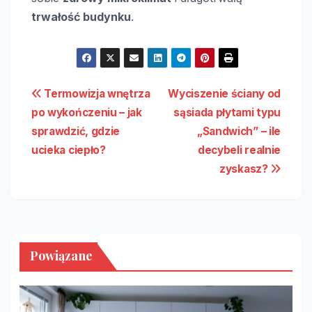
trwałość budynku
.
Nawigacja
Termowizja wnętrza
Wyciszenie ściany od
po wykończeniu – jak
sąsiada płytami typu
wpisu
sprawdzić, gdzie
„Sandwich” – ile
ucieka ciepło?
decybeli realnie
zyskasz?
Powiązane