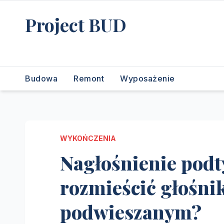
Skip
Project BUD
to
content
Bliżej do wymarzonego domu
Budowa
Remont
Wyposażenie
WYKOŃCZENIA
Nagłośnienie pod
rozmieścić głośnik
podwieszanym?