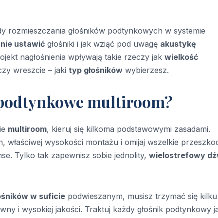
dy rozmieszczania głośników podtynkowych w systemie
nie ustawić
głośniki i jak wziąć pod uwagę
akustykę
projekt nagłośnienia wpływają takie rzeczy jak
wielkość
zy wreszcie – jaki
typ głośników
wybierzesz.
i podtynkowe multiroom?
ie
multiroom
, kieruj się kilkoma podstawowymi zasadami.
ch, właściwej wysokości montażu i omijaj wszelkie przeszko
se. Tylko tak zapewnisz sobie jednolity,
wielostrefowy dź
ośników w suficie
podwieszanym, musisz trzymać się kilku
wny i wysokiej jakości. Traktuj każdy głośnik podtynkowy j