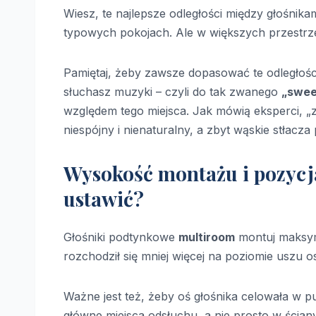
Wiesz, te najlepsze odległości między głośni
typowych pokojach. Ale w większych przestrz
Pamiętaj, żeby zawsze dopasować te odległoś
słuchasz muzyki – czyli do tak zwanego
„swee
względem tego miejsca. Jak mówią eksperci, „
niespójny i nienaturalny, a zbyt wąskie stłacza
Wysokość montażu i pozycja
ustawić?
Głośniki podtynkowe
multiroom
montuj maksy
rozchodził się mniej więcej na poziomie uszu os
Ważne jest też, żeby oś głośnika celowała w p
główne miejsca odsłuchu, a nie prosto w ściany