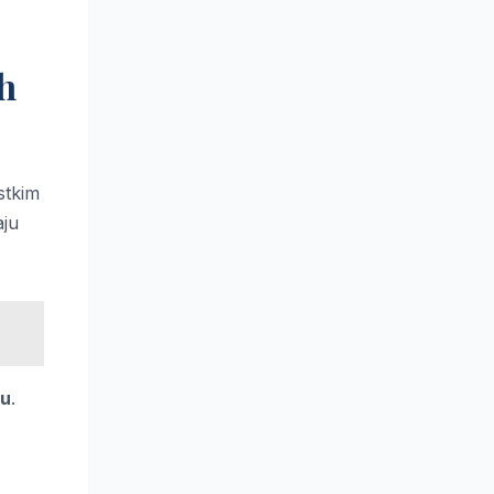
h
stkim
aju
mu
.