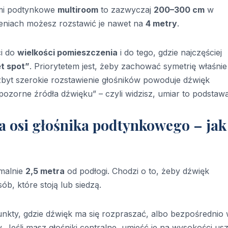
kami podtynkowe
multiroom
to zazwyczaj
200–300 cm
w
eniach możesz rozstawić je nawet na
4 metry
.
ci do
wielkości pomieszczenia
i do tego, gdzie najczęściej
t spot”
. Priorytetem jest, żeby zachować symetrię właśnie
zbyt szerokie rozstawienie głośników powoduje dźwięk
 pozorne źródła dźwięku” – czyli widzisz, umiar to podstawa
 osi głośnika podtynkowego – jak 
malnie
2,5 metra
od podłogi. Chodzi o to, żeby dźwięk
ób, które stoją lub siedzą.
unkty, gdzie dźwięk ma się rozpraszać, albo bezpośrednio
. Jeśli masz głośniki centralne, umieść je na wysokości us