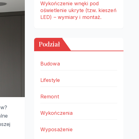
Wykończenie wnęki pod
oświetlenie ukryte (tzw. kieszeń
LED) – wymiary i montaż.
Podział
Budowa
Lifestyle
Remont
ów?
Wykończenia
alne
pszej
Wyposażenie