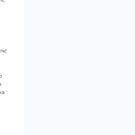
nić
o
e
ka