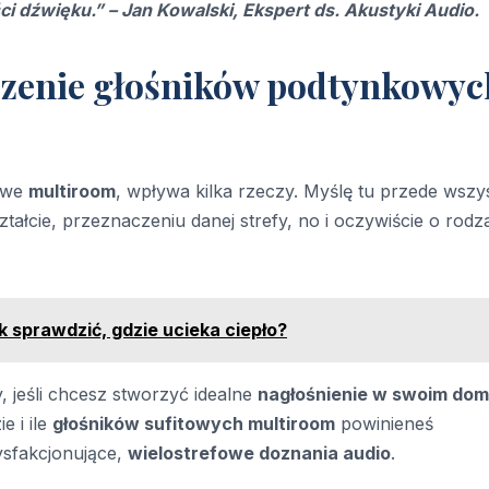
ci dźwięku.” – Jan Kowalski, Ekspert ds. Akustyki Audio.
czenie głośników podtynkowyc
kowe
multiroom
, wpływa kilka rzeczy. Myślę tu przede wszy
kształcie, przeznaczeniu danej strefy, no i oczywiście o rodz
 sprawdzić, gdzie ucieka ciepło?
 jeśli chcesz stworzyć idealne
nagłośnienie w swoim do
e i ile
głośników sufitowych multiroom
powinieneś
ysfakcjonujące,
wielostrefowe doznania audio
.