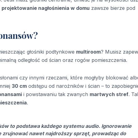
e
projektowanie nagłośnienia w domu
zawsze bierze pod
zonansów?
ieszczając głośniki podtynkowe
multiroom
? Musisz zapew
imalną odległość od ścian oraz rogów pomieszczenia.
asłonami czy innymi rzeczami, które mogłyby blokować alb
mniej
30 cm
odstępu od narożników i ścian – to zapobiegni
onansami
i powstawaniu tak zwanych
martwych stref
. Ta
mieszczenia
.
ków to podstawa każdego systemu audio. Ignorowanie
 zrujnować nawet najdroższy sprzęt, prowadząc do