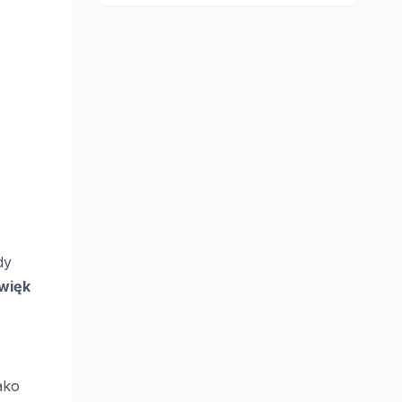
dy
więk
ako