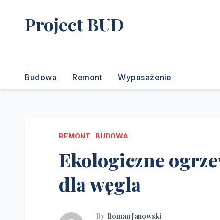
Skip
Project BUD
to
content
Bliżej do wymarzonego domu
Budowa
Remont
Wyposażenie
REMONT
BUDOWA
Ekologiczne ogrze
dla węgla
By
Roman Janowski