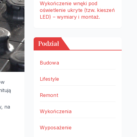
Wykończenie wnęki pod
oświetlenie ukryte (tzw. kieszeń
LED) – wymiary i montaż.
Podział
Budowa
Lifestyle
ów
itują
Remont
y, na
Wykończenia
Wyposażenie