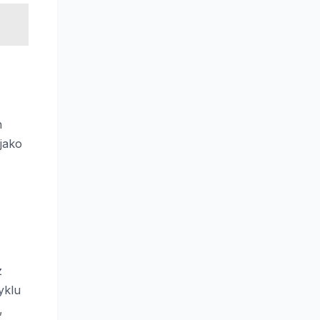
h
jako
z
yklu
,