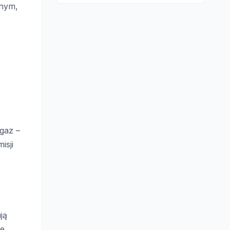
znym,
 gaz –
isji
ją
ie