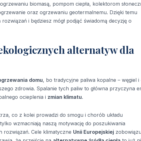
ę ogrzewaniu biomasą, pompom ciepła, kolektorom słonec
ogrzewanie oraz ogrzewaniu geotermalnemu. Dzięki temu
h rozwiązań i będziesz mógł podjąć świadomą decyzję o
ekologicznych alternatyw dla
 ogrzewania domu
, bo tradycyjne paliwa kopalne – węgiel i
szego zdrowia. Spalanie tych paliw to główna przyczyna em
balnego ocieplenia i
zmian klimatu
.
za, co z kolei prowadzi do smogu i chorób układu
tylko wzmacniają naszą motywację do poszukiwania
h rozwiązań. Cele klimatyczne
Unii Europejskiej
zobowiązu
rawia, że przejście na
alternatywne źródła ciepła
to już n