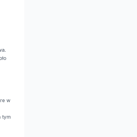
wa.
pło
óre w
a tym