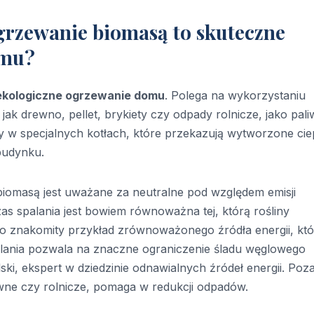
grzewanie biomasą to skuteczne
omu?
ekologiczne ogrzewanie domu
. Polega na wykorzystaniu
ak drewno, pellet, brykiety czy odpady rolnicze, jako pali
y w specjalnych kotłach, które przekazują wytworzone cie
budynku.
iomasą jest uważane za neutralne pod względem emisji
s spalania jest bowiem równoważna tej, którą rośliny
to znakomity przykład zrównoważonego źródła energii, kt
lania pozwala na znaczne ograniczenie śladu węglowego
, ekspert w dziedzinie odnawialnych źródeł energii. Poz
ewne czy rolnicze, pomaga w redukcji odpadów.