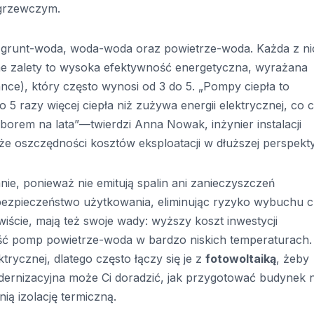
 grzewczym.
 grunt-woda, woda-woda oraz powietrze-woda. Każda z ni
ne zalety to wysoka efektywność energetyczna, wyrażana
ce), który często wynosi od 3 do 5. „Pompy ciepła to
o 5 razy więcej ciepła niż zużywa energii elektrycznej, co 
orem na lata”—twierdzi Anna Nowak, inżynier instalacji
e oszczędności kosztów eksploatacji w dłuższej perspekty
ie, ponieważ nie emitują spalin ani zanieczyszczeń
ą bezpieczeństwo użytkowania, eliminując ryzyko wybuchu 
iście, mają też swoje wady: wyższy koszt inwestycji
ość pomp powietrze-woda w bardzo niskich temperaturach.
rycznej, dlatego często łączy się je z
fotowoltaiką
, żeby
ernizacyjna może Ci doradzić, jak przygotować budynek 
ią izolację termiczną.