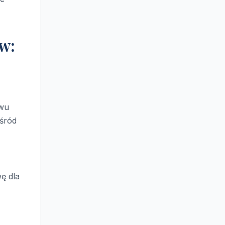
w:
ywu
Wśród
wę dla