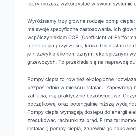
który możesz wykorzystać w swoim systemie
Wyróżniamy trzy główne rodzaje pomp ciepła:
ma swoje specyficzne zastosowania. Ich głów
współczynnikiem COP (Coefficient of Performan
technologia przyszłości, która dziś dostarcza d
je niezwykle ekonomicznym i ekologicznym wyb
grzewczych. To przekłada się na naprawdę duż
Pompy ciepła to również ekologiczne rozwiązan
bezpośrednio w miejscu instalacji. Zapewniaj
zatrucia, i są praktycznie bezobsługowe. Oczyw
początkowej oraz potencjalnie niższą wydajn
Pompy ciepła wymagają dostępu do energii elekt
zredukować rachunki za prąd. Firma termomod
instalację pompy ciepła, zapewniając odpowiedn