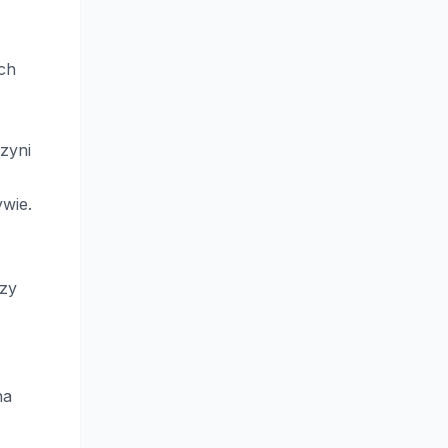
ch
czyni
wie.
czy
na