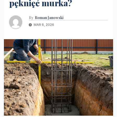
pęknięć murka?
By
Roman Janowski
MAR 6, 2026