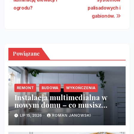
ogrodu?
palisadowych i
gabionów.
Powiązane
REMONT
BUDOWA
WYKOŃCZENIA
Instalacja multimedialna w
nowym domu – co musisz
zrobić przed tynkami?
LIP 15, 2026
ROMAN JANOWSKI