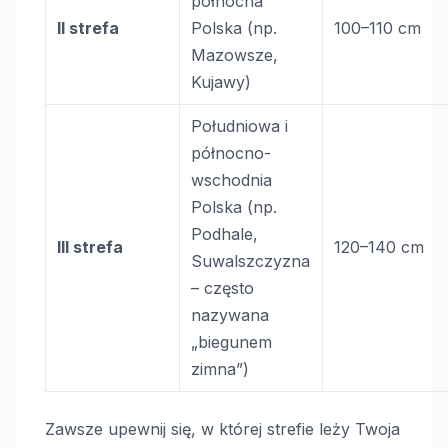
północna
II strefa
Polska (np.
100–110 cm
Mazowsze,
Kujawy)
Południowa i
północno-
wschodnia
Polska (np.
Podhale,
III strefa
120–140 cm
Suwalszczyzna
– często
nazywana
„biegunem
zimna”)
Zawsze upewnij się, w której strefie leży Twoja