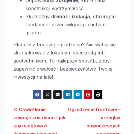
Odpowiednie
zbrojenie
, które nada
konstrukcji wytrzymałość,
Skuteczny
drenaż
i
izolacja
, chroniące
fundament przed wilgocią i ruchami
gruntu.
Planujesz budowę ogrodzenia? Nie wahaj się
skontaktować z lokalnym specjalistą lub
geotechnikiem. To najlepszy sposób, żeby
zapewnić trwałość i bezpieczeństwo Twojej
inwestycji na lata!
Nawigacja
Oświetlenie
Ogrodzenie frontowe –
zewnętrzne domu – jak
przegląd
wpisu
zaprojektować
nowoczesnych
iluminację elewacji i
systemów