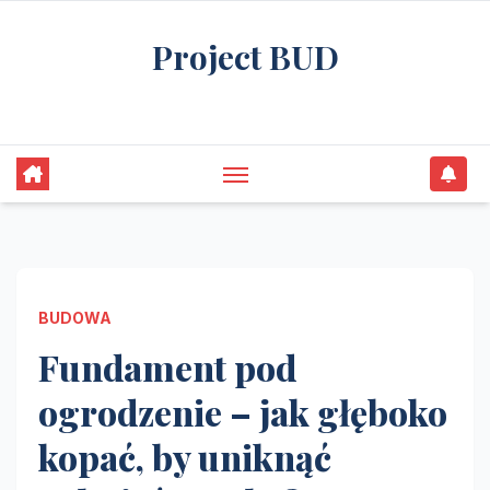
Skip
Project BUD
to
content
Bliżej do wymarzonego domu
BUDOWA
Fundament pod
ogrodzenie – jak głęboko
kopać, by uniknąć