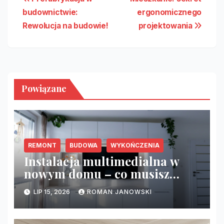
Nawigacja
budownictwie:
ergonomicznego
wpisu
Rewolucja na budowie!
projektowania
Powiązane
REMONT
BUDOWA
WYKOŃCZENIA
Instalacja multimedialna w
nowym domu – co musisz
zrobić przed tynkami?
LIP 15, 2026
ROMAN JANOWSKI