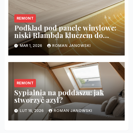
REMONT
Podkład pod panele winylowe:
niski Rlambda kluczem do
komfortu i oszczędności
MAR 1, 2026
ROMAN JANOWSKI
REMONT
Sypialnia na poddaszu: jak
stworzyć azyl?
LUT 16, 2026
ROMAN JANOWSKI