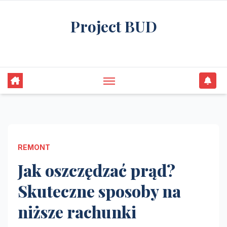
Skip
Project BUD
to
content
Bliżej do wymarzonego domu
REMONT
Jak oszczędzać prąd?
Skuteczne sposoby na
niższe rachunki