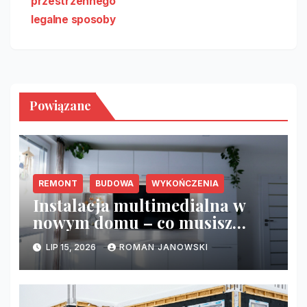
przestrzennego
legalne sposoby
Powiązane
REMONT
BUDOWA
WYKOŃCZENIA
Instalacja multimedialna w
nowym domu – co musisz
zrobić przed tynkami?
LIP 15, 2026
ROMAN JANOWSKI