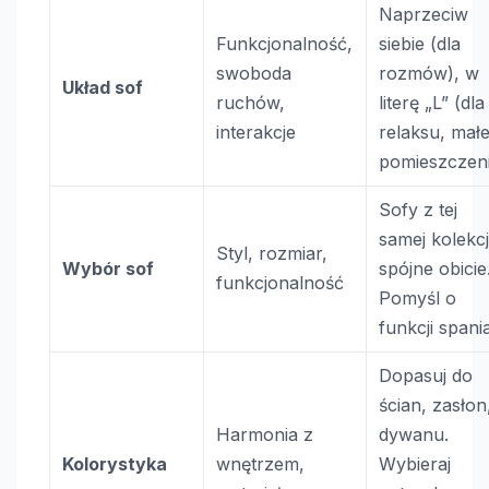
Naprzeciw
Funkcjonalność,
siebie (dla
swoboda
rozmów), w
Układ sof
ruchów,
literę „L” (dla
interakcje
relaksu, mał
pomieszczen
Sofy z tej
samej kolekcj
Styl, rozmiar,
Wybór sof
spójne obicie
funkcjonalność
Pomyśl o
funkcji spania
Dopasuj do
ścian, zasłon
Harmonia z
dywanu.
Kolorystyka
wnętrzem,
Wybieraj