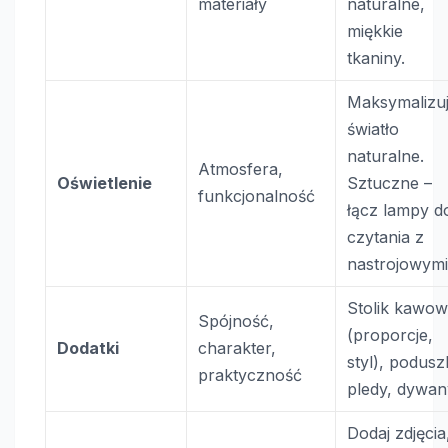
materiały
naturalne,
miękkie
tkaniny.
Maksymalizu
światło
naturalne.
Atmosfera,
Oświetlenie
Sztuczne –
funkcjonalność
łącz lampy d
czytania z
nastrojowymi
Stolik kawo
Spójność,
(proporcje,
Dodatki
charakter,
styl), poduszk
praktyczność
pledy, dywan
Dodaj zdjęcia