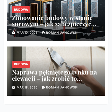
BUDOWA
Zimowanie budowy w stanie
surowym – jak zabezpieczyć
budynek przed mrozem?
MAR 19, 2026
ROMAN JANOWSKI
BUDOWA
Naprawa pękniętego tynku na
elewacji – jak zrobić to
niewidocznie?
MAR 18, 2026
ROMAN JANOWSKI