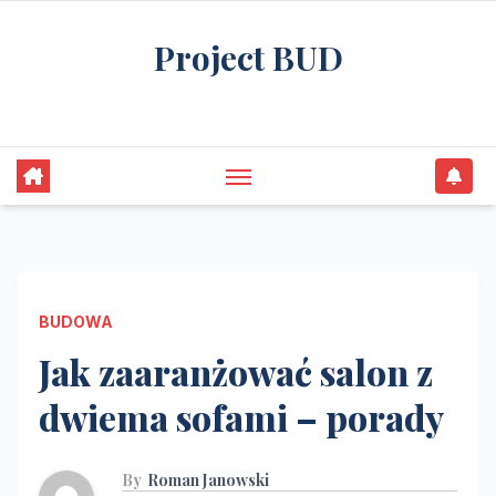
Skip
Project BUD
to
content
Bliżej do wymarzonego domu
BUDOWA
Jak zaaranżować salon z
dwiema sofami – porady
By
Roman Janowski