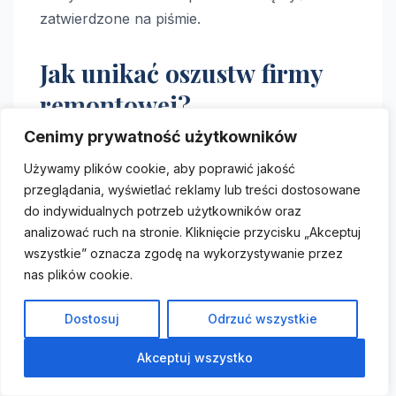
zatwierdzone na piśmie.
Jak unikać oszustw firmy
remontowej?
Cenimy prywatność użytkowników
Żeby skutecznie unikać oszustw firmy
Używamy plików cookie, aby poprawić jakość
remontowej, postępuj zgodnie z kilkoma
przeglądania, wyświetlać reklamy lub treści dostosowane
prostymi zasadami:
do indywidualnych potrzeb użytkowników oraz
analizować ruch na stronie. Kliknięcie przycisku „Akceptuj
Sprawdzaj referencje i opinie: Zawsze
wszystkie” oznacza zgodę na wykorzystywanie przez
weryfikuj wcześniejsze realizacje firmy i
nas plików cookie.
czytaj recenzje.
Dokumentuj proces: Miej spisane warunki
Dostosuj
Odrzuć wszystkie
zlecenia, harmonogram i ustalenia
Akceptuj wszystko
dotyczące materiałów. Robienie zdjęć na
każdym etapie to doskonała forma