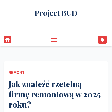
Skip
Project BUD
to
content
Bliżej do wymarzonego domu
REMONT
Jak znaleźć rzetelną
firmę remontową w 2025
roku?