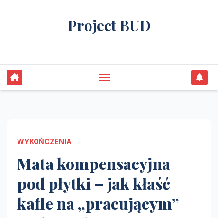
Skip
Project BUD
to
content
Bliżej do wymarzonego domu
WYKOŃCZENIA
Mata kompensacyjna
pod płytki – jak kłaść
kafle na „pracującym”