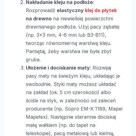
Nakładanie kleju na podłoże
:
Rozprowadź
elastyczny
klej do płytek
na drewno
na niewielkiej powierzchni
drewnianego podłoża. Użyj pacy zębatej
(np. 3×3 mm, 4-6 mm lub B3-B11),
tworząc równomierną warstwę kleju.
Pamiętaj, żeby warstwa nie była zbyt
gruba.
Ułożenie i dociskanie maty
: Rozwijaj
pasy maty na świeżym kleju, układając je
swobodnie. Styki maty możesz układać
na zakład (ok. 5 cm szerokości) albo
ściśle na styk, w zależności od zaleceń
producenta (np. Sopro EM-X 1189, Mapei
Mapetex). Następnie starannie dociskaj
matę wałkiem (np. do tapet na
teleskopie), pacą metalową lub kielnią,