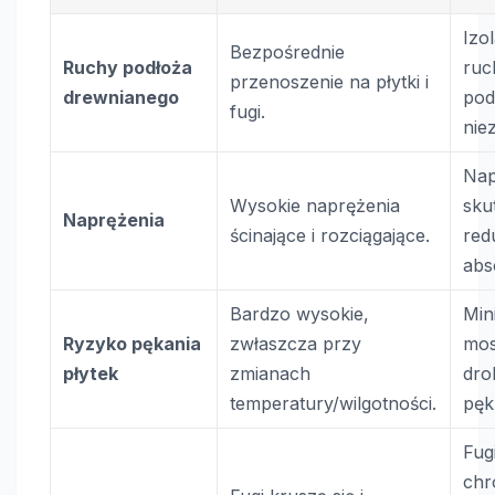
Izo
Bezpośrednie
Ruchy podłoża
ruc
przenoszenie na płytki i
drewnianego
pod
fugi.
nie
Nap
Wysokie naprężenia
sku
Naprężenia
ścinające i rozciągające.
red
abs
Bardzo wysokie,
Min
Ryzyko pękania
zwłaszcza przy
mos
płytek
zmianach
dro
temperatury/wilgotności.
pęk
Fug
chr