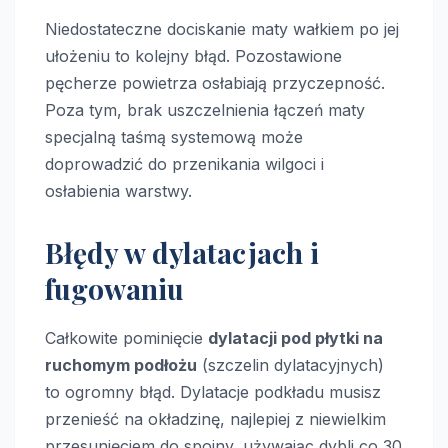
Niedostateczne dociskanie maty wałkiem po jej
ułożeniu to kolejny błąd. Pozostawione
pęcherze powietrza osłabiają przyczepność.
Poza tym, brak uszczelnienia łączeń maty
specjalną taśmą systemową może
doprowadzić do przenikania wilgoci i
osłabienia warstwy.
Błędy w dylatacjach i
fugowaniu
Całkowite pominięcie
dylatacji pod płytki na
ruchomym podłożu
(szczelin dylatacyjnych)
to ogromny błąd. Dylatacje podkładu musisz
przenieść na okładzinę, najlepiej z niewielkim
przesunięciem do spoiny, używając dybli co 30