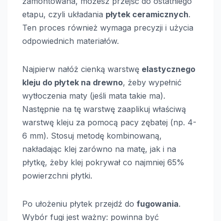
zamontowana, możesz przejść do ostatniego
etapu, czyli układania
płytek ceramicznych
.
Ten proces również wymaga precyzji i użycia
odpowiednich materiałów.
Najpierw nałóż cienką warstwę
elastycznego
kleju do płytek na drewno
, żeby wypełnić
wytłoczenia maty (jeśli mata takie ma).
Następnie na tę warstwę zaaplikuj właściwą
warstwę kleju za pomocą pacy zębatej (np. 4-
6 mm). Stosuj metodę kombinowaną,
nakładając klej zarówno na matę, jak i na
płytkę, żeby klej pokrywał co najmniej 65%
powierzchni płytki.
Po ułożeniu płytek przejdź do
fugowania
.
Wybór fugi jest ważny: powinna być