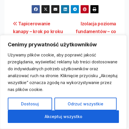
Nawigacja
Tapicerowanie
Izolacja pozioma
kanapy – krok po kroku
fundamentów – co
wpisu
musisz wiedzieć?
Cenimy prywatność użytkowników
Używamy plików cookie, aby poprawić jakość
przeglądania, wyświetlać reklamy lub treści dostosowane
do indywidualnych potrzeb użytkowników oraz
Powiązane
analizować ruch na stronie. Kliknięcie przycisku „Akceptuj
wszystkie” oznacza zgodę na wykorzystywanie przez
nas plików cookie.
Dostosuj
Odrzuć wszystkie
REMONT
BUDOWA
WYKOŃCZENIA
Instalacja multimedialna w
Akceptuj wszystko
nowym domu – co musisz