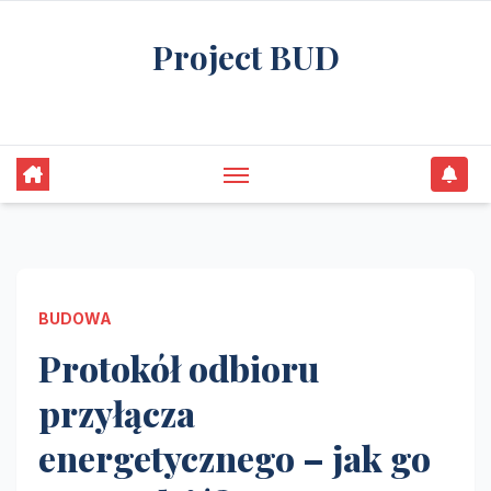
Skip
Project BUD
to
content
Bliżej do wymarzonego domu
BUDOWA
Protokół odbioru
przyłącza
energetycznego – jak go