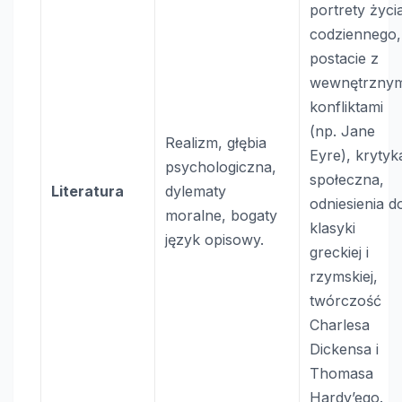
portrety życi
codziennego,
postacie z
wewnętrznym
konfliktami
(np. Jane
Realizm, głębia
Eyre), krytyk
psychologiczna,
społeczna,
Literatura
dylematy
odniesienia d
moralne, bogaty
klasyki
język opisowy.
greckiej i
rzymskiej,
twórczość
Charlesa
Dickensa i
Thomasa
Hardy’ego.