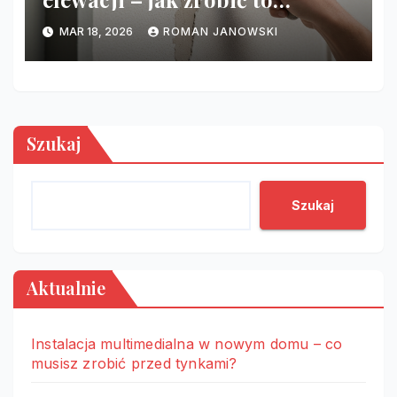
niewidocznie?
MAR 18, 2026
ROMAN JANOWSKI
Szukaj
Szukaj
Aktualnie
Instalacja multimedialna w nowym domu – co
musisz zrobić przed tynkami?