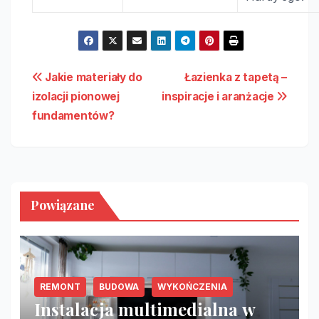
Nawigacja
Jakie materiały do
Łazienka z tapetą –
izolacji pionowej
inspiracje i aranżacje
wpisu
fundamentów?
Powiązane
REMONT
BUDOWA
WYKOŃCZENIA
Instalacja multimedialna w