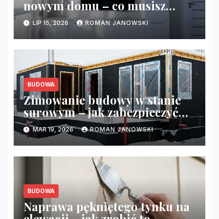
nowym domu – co musisz
zrobić przed tynkami?
LIP 15, 2026
ROMAN JANOWSKI
BUDOWA
Zimowanie budowy w stanie
surowym – jak zabezpieczyć
budynek przed mrozem?
MAR 19, 2026
ROMAN JANOWSKI
BUDOWA
Naprawa pękniętego tynku na
elewacji – jak zrobić to