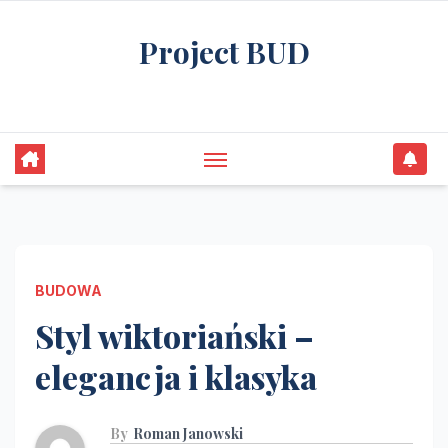
Skip
Project BUD
to
content
Bliżej do wymarzonego domu
BUDOWA
Styl wiktoriański –
elegancja i klasyka
By
Roman Janowski