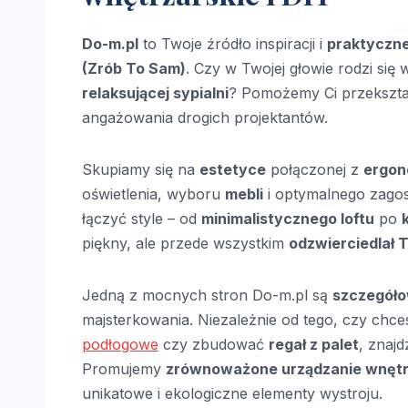
Do-m.pl
to Twoje źródło inspiracji i
praktyczne
(Zrób To Sam)
. Czy w Twojej głowie rodzi się 
relaksującej sypialni
? Pomożemy Ci przekształ
angażowania drogich projektantów.
Skupiamy się na
estetyce
połączonej z
ergon
oświetlenia, wyboru
mebli
i optymalnego zag
łączyć style – od
minimalistycznego loftu
po
piękny, ale przede wszystkim
odzwierciedlał 
Jedną z mocnych stron Do-m.pl są
szczegóło
majsterkowania. Niezależnie od tego, czy chc
podłogowe
czy zbudować
regał z palet
, znaj
Promujemy
zrównoważone urządzanie wnęt
unikatowe i ekologiczne elementy wystroju.