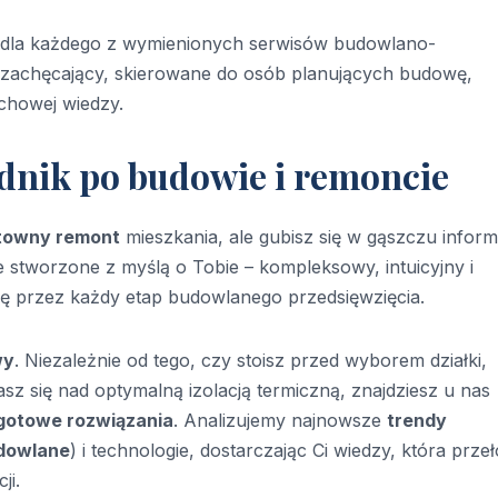
e dla każdego z wymienionych serwisów budowlano-
 zachęcający, skierowane do osób planujących budowę,
chowej wiedzy.
nik po budowie i remoncie
towny remont
mieszkania, ale gubisz się w gąszczu informa
e stworzone z myślą o Tobie – kompleksowy, intuicyjny i
ię przez każdy etap budowlanego przedsięwzięcia.
wy
. Niezależnie od tego, czy stoisz przed wyborem działki,
asz się nad optymalną izolacją termiczną, znajdziesz u nas
gotowe rozwiązania
. Analizujemy najnowsze
trendy
dowlane
) i technologie, dostarczając Ci wiedzy, która prze
ji.