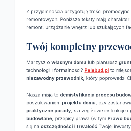
Z przyjemnością przygotuję treści promocyjn
remontowych. Poniższe teksty mają charakter
remont, urządzanie wnętrz lub szukających fa
Twój kompletny przewod
Marzysz o
własnym domu
lub planujesz
grun
technologii i formalności?
Pelebud.pl
to miejsc
niezawodny przewodnik
, który poprowadzi C
Nasza misja to
demistyfikacja procesu budo
poszukiwaniem
projektu domu
, czy zastanawi
praktyczne porady
, szczegółowe instrukcje i
budowlane
, przepisy prawa (w tym
Prawo bu
się na
oszczędności
i
trwałość
Twojej inwestyc