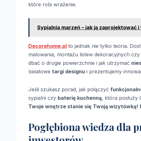
które robi wrażenie.
Sypialnia marzeń – jak ją zaprojektować
Decorehome.pl
to jednak nie tylko teoria. D
malowania, montażu listew dekoracyjnych czy 
dbać o drogie powierzchnie i jak utrzymać
nie
światowe
targi designu
i prezentujemy innowac
Jeśli szukasz porad, jak połączyć
funkcjonal
sypialni czy
baterię kuchenną
, która posłuży 
Twoje wnętrze stanie się Twoją wizytówką!
Pogłębiona wiedza dla p
inwestorów