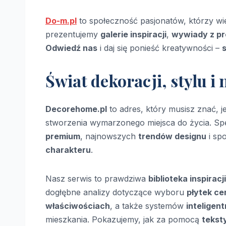
Do-m.pl
to społeczność pasjonatów, którzy wi
prezentujemy
galerie inspiracji
,
wywiady z pr
Odwiedź nas
i daj się ponieść kreatywności –
Świat dekoracji, stylu 
Decorehome.pl
to adres, który musisz znać, je
stworzenia wymarzonego miejsca do życia. Spe
premium
, najnowszych
trendów designu
i sp
charakteru
.
Nasz serwis to prawdziwa
biblioteka inspiracji
dogłębne analizy dotyczące wyboru
płytek c
właściwościach
, a także systemów
inteligen
mieszkania. Pokazujemy, jak za pomocą
tekst