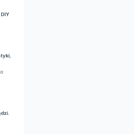
w
DIY
tyki
,
ko
ędzi
.