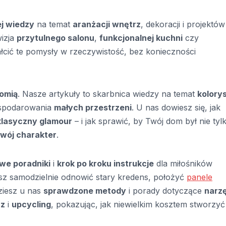
j wiedzy
na temat
aranżacji wnętrz
, dekoracji i projektó
wizja
przytulnego salonu
,
funkcjonalnej kuchni
czy
cić te pomysły w rzeczywistość, bez konieczności
omią
. Nasze artykuły to skarbnica wiedzy na temat
kolorys
ospodarowania
małych przestrzeni
. U nas dowiesz się, jak
klasyczny glamour
– i jak sprawić, by Twój dom był nie tyl
Twój charakter
.
we poradniki
i
krok po kroku instrukcje
dla miłośników
esz samodzielnie odnowić stary kredens, położyć
panele
dziesz u nas
sprawdzone metody
i porady dotyczące
narz
rz
i
upcycling
, pokazując, jak niewielkim kosztem stworzyć