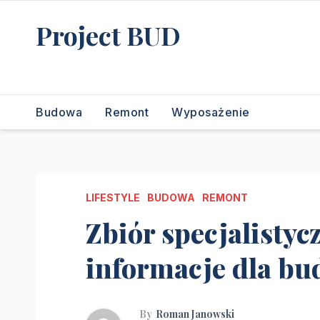
Skip
Project BUD
to
content
Bliżej do wymarzonego domu
Budowa
Remont
Wyposażenie
LIFESTYLE
BUDOWA
REMONT
Zbiór specjalistyc
informacje dla bu
By
Roman Janowski