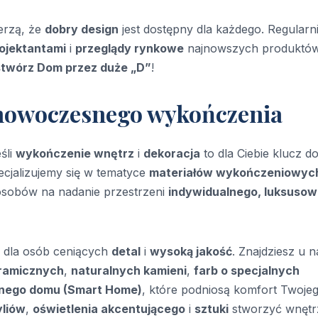
erzą, że
dobry design
jest dostępny dla każdego. Regularn
ojektantami
i
przeglądy rynkowe
najnowszych produktów
stwórz Dom przez duże „D”
!
i nowoczesnego wykończenia
śli
wykończenie wnętrz
i
dekoracja
to dla Ciebie klucz d
cjalizujemy się w tematyce
materiałów wykończeniowyc
osobów na nadanie przestrzeni
indywidualnego, luksuso
dla osób ceniących
detal
i
wysoką jakość
. Znajdziesz u n
eramicznych
,
naturalnych kamieni
,
farb o specjalnych
tnego domu (Smart Home)
, które podniosą komfort Twoje
yliów
,
oświetlenia akcentującego
i
sztuki
stworzyć wnętr