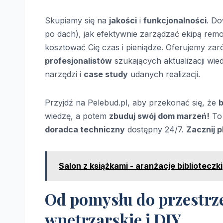
Skupiamy się na
jakości
i
funkcjonalności
. Do
po dach), jak efektywnie zarządzać ekipą rem
kosztować Cię czas i pieniądze. Oferujemy zar
profesjonalistów
szukających aktualizacji wie
narzędzi i
case study
udanych realizacji.
Przyjdź na Pelebud.pl, aby przekonać się, że
wiedzę, a potem
zbuduj swój dom marzeń!
To 
doradca techniczny
dostępny 24/7.
Zacznij p
Salon z książkami - aranżacje biblioteczki
Od pomysłu do przestrze
wnętrzarskie i DIY