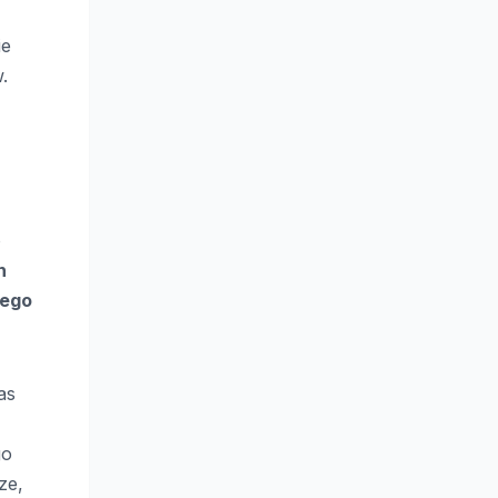
ie
.
o
h
wego
as
go
ze,