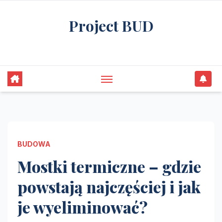
Skip
Project BUD
to
content
Bliżej do wymarzonego domu
BUDOWA
Mostki termiczne – gdzie
powstają najczęściej i jak
je wyeliminować?