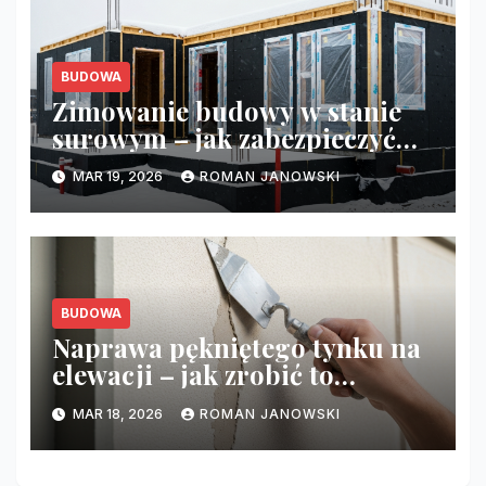
BUDOWA
Zimowanie budowy w stanie
surowym – jak zabezpieczyć
budynek przed mrozem?
MAR 19, 2026
ROMAN JANOWSKI
BUDOWA
Naprawa pękniętego tynku na
elewacji – jak zrobić to
niewidocznie?
MAR 18, 2026
ROMAN JANOWSKI