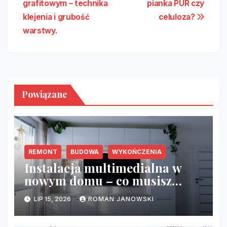
grafitowym – technika
pianka PUR czy
klejenia i grubość
celuloza?
warstwy.
Powiązane
REMONT
BUDOWA
WYKOŃCZENIA
Instalacja multimedialna w
nowym domu – co musisz
zrobić przed tynkami?
LIP 15, 2026
ROMAN JANOWSKI