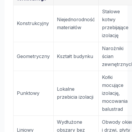
Stalowe
Niejednorodność
kotwy
Konstrukcyjny
materiałów
przebijające
izolację
Narożniki
Geometryczny
Kształt budynku
ścian
zewnętrznyc
Kołki
mocujące
Lokalne
Punktowy
izolację,
przebicia izolacji
mocowania
balustrad
Wydłużone
Obwody okie
Liniowy
obszary bez
i drzwi, płyty