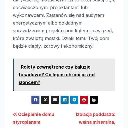
doświadczonymi projektantami lub
wykonawcami. Zastanów się nad audytem
energetycznym albo dokładnym
sprawdzeniem projektu pod kątem rozwiązań,
które zwalczą mostki. Dzięki temu Twój dom
będzie ciepły, zdrowy i ekonomiczny.
Rolety zewnętrzne czy żaluzje
fasadowe? Co lepiej chroni przed
słońcem?
Nawigacja
Ocieplenie domu
Izolacja poddasza:
styropianem
wełna mineralna,
wpisu