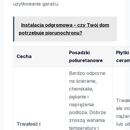
użytkowanie garażu.
Instalacja odgromowa – czy Twój dom
potrzebuje piorunochronu?
Posadzki
Płytki
Cecha
poliuretanowe
ceram
Bardzo odporne
na ścieranie,
chemikalia,
pękanie i
Trwałe
naprężenia
ale m
podłoża. Dobrze
cięża
znoszą wahania
Trwałość i
lub ud
temperatury i