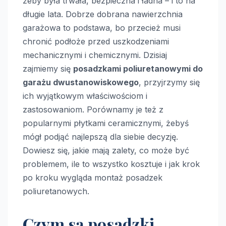
żeby była trwała, bezpieczna i ładna – i to na
długie lata. Dobrze dobrana nawierzchnia
garażowa to podstawa, bo przecież musi
chronić podłoże przed uszkodzeniami
mechanicznymi i chemicznymi. Dzisiaj
zajmiemy się
posadzkami poliuretanowymi do
garażu dwustanowiskowego
, przyjrzymy się
ich wyjątkowym właściwościom i
zastosowaniom. Porównamy je też z
popularnymi płytkami ceramicznymi, żebyś
mógł podjąć najlepszą dla siebie decyzję.
Dowiesz się, jakie mają zalety, co może być
problemem, ile to wszystko kosztuje i jak krok
po kroku wygląda montaż posadzek
poliuretanowych.
Czym są posadzki