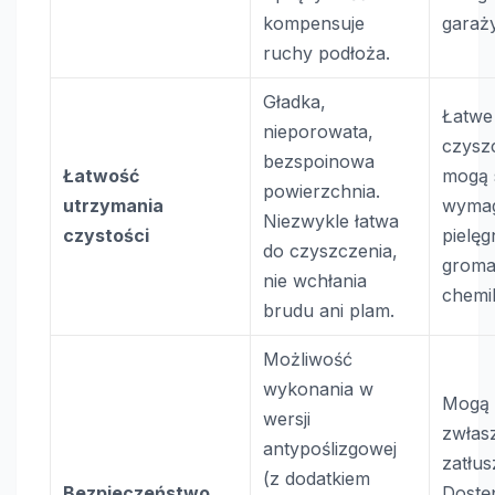
kompensuje
garaży
ruchy podłoża.
Gładka,
Łatwe
nieporowata,
czyszc
bezspoinowa
Łatwość
mogą s
powierzchnia.
utrzymania
wymag
Niezwykle łatwa
czystości
pielęg
do czyszczenia,
gromad
nie wchłania
chemik
brudu ani plam.
Możliwość
wykonania w
Mogą b
wersji
zwłas
antypoślizgowej
zatłu
(z dodatkiem
Bezpieczeństwo
Dostęp