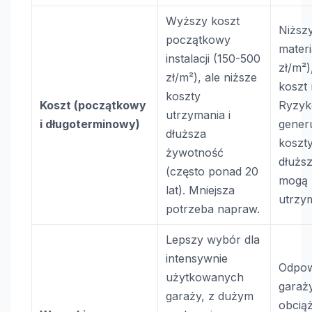
Wyższy koszt
Niższ
początkowy
materi
instalacji (150-500
zł/m²)
zł/m²), ale niższe
koszt 
koszty
Koszt (początkowy
Ryzyk
utrzymania i
i długoterminowy)
gener
dłuższa
koszt
żywotność
dłuższ
(często ponad 20
mogą 
lat). Mniejsza
utrzy
potrzeba napraw.
Lepszy wybór dla
intensywnie
Odpow
użytkowanych
garaż
garaży, z dużym
obciąż