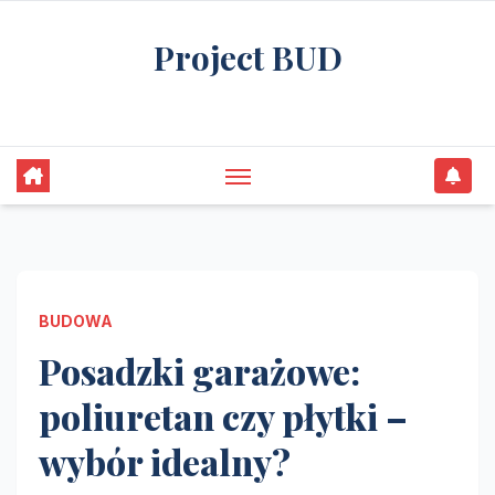
Skip
Project BUD
to
content
Bliżej do wymarzonego domu
BUDOWA
Posadzki garażowe:
poliuretan czy płytki –
wybór idealny?