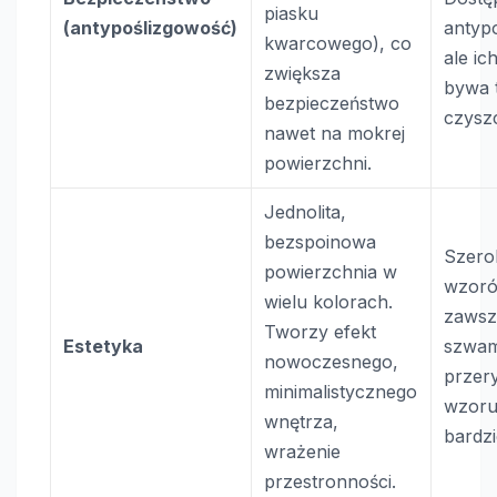
piasku
(antypoślizgowość)
antypo
kwarcowego), co
ale ic
zwiększa
bywa 
bezpieczeństwo
czysz
nawet na mokrej
powierzchni.
Jednolita,
bezspoinowa
Szero
powierzchnia w
wzoró
wielu kolorach.
zawsz
Tworzy efekt
Estetyka
szwami
nowoczesnego,
przery
minimalistycznego
wzoru
wnętrza,
bardzi
wrażenie
przestronności.