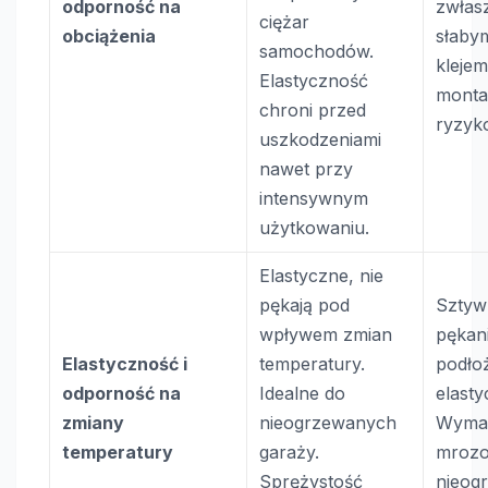
odporność na
zwłas
ciężar
obciążenia
słaby
samochodów.
klejem
Elastyczność
monta
chroni przed
ryzyk
uszkodzeniami
nawet przy
intensywnym
użytkowaniu.
Elastyczne, nie
pękają pod
Sztyw
wpływem zmian
pękan
Elastyczność i
temperatury.
podło
odporność na
Idealne do
elasty
zmiany
nieogrzewanych
Wymag
temperatury
garaży.
mrozo
Sprężystość
nieog